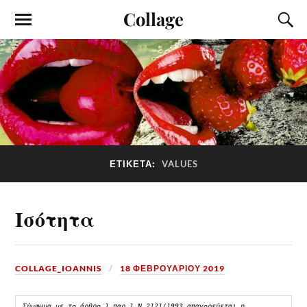
Collage
ΕΤΙΚΈΤΑ:
VALUES
Ισότητα
COLLAGE_IOANNIS
18 ΦΕΒΡΟΥΑΡΊΟΥ 2019
Σύμφωνα με το άρθρο 1 παρ.1 Ν.2121/1993 απαγορεύεται η 