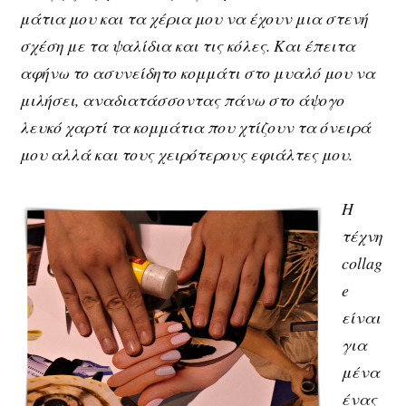
μάτια μου και τα χέρια μου να έχουν μια στενή
σχέση με τα ψαλίδια και τις κόλες. Και έπειτα
αφήνω το ασυνείδητο κομμάτι στο μυαλό μου να
μιλήσει, αναδιατάσσοντας πάνω στο άψογο
λευκό χαρτί τα κομμάτια που χτίζουν τα όνειρά
μου αλλά και τους χειρότερους εφιάλτες μου.
Η
τέχνη
collag
e
είναι
για
μένα
ένας