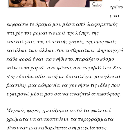
τρόπο
ς να
εκφράσω το όραμά μου μέσα από διαφορετικές
πτυχές του ρομαντισμού, της λύπης, της
νοσταλγίας, της υλιστικής χαράς, της ομορφιάς …
και όλων των άλλων συναισθημάτων. Δημιουργώ
κάθε φορά έναν ασυνήθιστο, παράξενο κόσμο
πάνω στο χαρτί , στο φόντο, στο περιβάλλον. Και
στην διαδικασία αυτή με διακατέχει μια γλυκιά
βιασύνη, μια αδημονία να γεννήσω τις ιδέες που
εγκυμονώ μέσα μου σα να αναζητώ ανακούφιση.
Μερικές φορές χρειάζομαι αυτά τα φωτεινά
χρώματα να ανακατεύουν τα περιγράμματα
δίνοντας μια καθαρότητα στη μαγεία τους ,