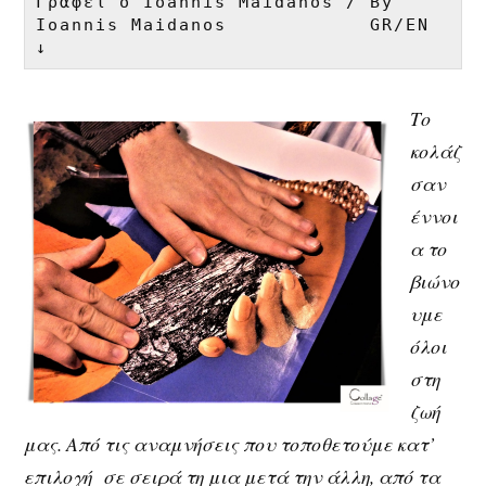
Γράφει ο Ioannis Maidanos / By 
Ioannis Maidanos            GR/EN 
↓
Το
κολάζ
σαν
έννοι
α το
βιώνο
υμε
όλοι
στη
ζωή
μας. Από τις αναμνήσεις που τοποθετούμε κατ’
επιλογή σε σειρά τη μια μετά την άλλη, από τα