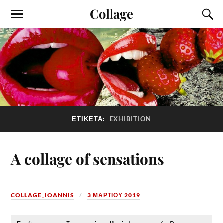
Collage
ΕΤΙΚΈΤΑ:
EXHIBITION
A collage of sensations
COLLAGE_IOANNIS
3 ΜΑΡΤΊΟΥ 2019